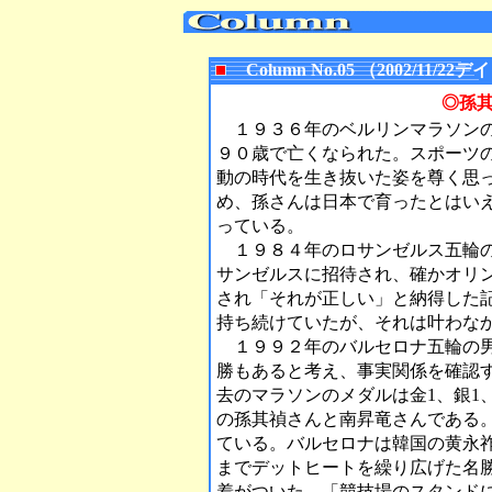
Column No.05 （2002/11
◎孫
１９３６年のベルリンマラソンの
９０歳で亡くなられた。スポーツ
動の時代を生き抜いた姿を尊く思
め、孫さんは日本で育ったとはい
っている。
１９８４年のロサンゼルス五輪の
サンゼルスに招待され、確かオリ
され「それが正しい」と納得した
持ち続けていたが、それは叶わな
１９９２年のバルセロナ五輪の男
勝もあると考え、事実関係を確認
去のマラソンのメダルは金1、銀1
の孫其禎さんと南昇竜さんである
ている。バルセロナは韓国の黄永
までデットヒートを繰り広げた名
着がついた。「競技場のスタンド