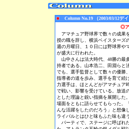
Column No.19 （2003/03
◎
アマチュア野球界で数々の成果を
授の職を辞し、横浜ベイスターズ
週の月曜日、１０日には野球界や
が盛大に行われた。
山中さんは法大時代、48勝の最
持者である。山本浩二、田淵らと
でも、選手監督として数々の優勝
指導者の道を歩み、選手を育て続
力選手は、ほとんどがアマチュア
で戦い、影響を受けている。放送
とした理論と鋭い指摘を展開した
場面をともに語らせてもらった。
んな活躍をしたのだろう」と想像
ライバルとはひと味もふた味も違
パーティで、ステージに呼ばれた
た。アトランタ五輪の銀メダル戦