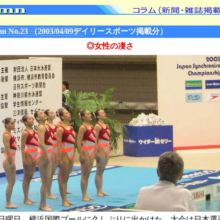
n No.23 （2003/04/09デイリースポーツ掲載分）
◎女性の凄さ
曜日、横浜国際プールに久しぶりに出かけた。大会は日本選