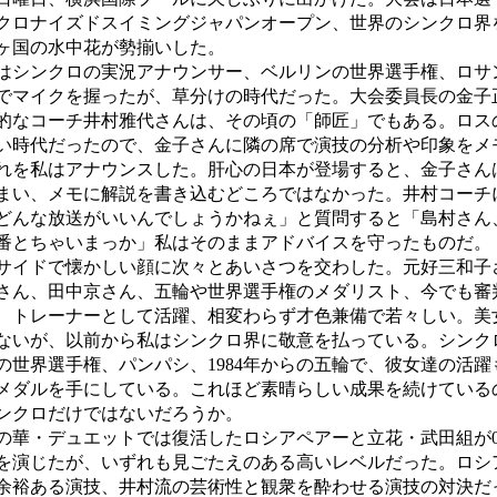
クロナイズドスイミングジャパンオープン、世界のシンクロ界
ヶ国の水中花が勢揃いした。
シンクロの実況アナウンサー、ベルリンの世界選手権、ロサ
でマイクを握ったが、草分けの時代だった。大会委員長の金子
的なコーチ井村雅代さんは、その頃の「師匠」でもある。ロス
い時代だったので、金子さんに隣の席で演技の分析や印象をメ
れを私はアナウンスした。肝心の日本が登場すると、金子さん
まい、メモに解説を書き込むどころではなかった。井村コーチ
どんな放送がいいんでしょうかねぇ」と質問すると「島村さん
番とちゃいまっか」私はそのままアドバイスを守ったものだ。
イドで懐かしい顔に次々とあいさつを交わした。元好三和子
さん、田中京さん、五輪や世界選手権のメダリスト、今でも審
、トレーナーとして活躍、相変わらず才色兼備で若々しい。美
ないが、以前から私はシンクロ界に敬意を払っている。シンクロは
の世界選手権、パンパシ、1984年からの五輪で、彼女達の活躍
メダルを手にしている。これほど素晴らしい成果を続けている
ンクロだけではないだろうか。
華・デュエットでは復活したロシアペアーと立花・武田組が0.
を演じたが、いずれも見ごたえのある高いレベルだった。ロシ
余裕ある演技、井村流の芸術性と観衆を酔わせる演技の対決だ