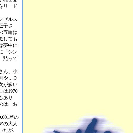
をリード
ンゼルス
正子さ
の五輪は
モしても
は夢中に
に「シン
、黙って
さん、小
判やＪＯ
女が多い
1970
もあり、
のは、お
001差の
アの大人
ったが、