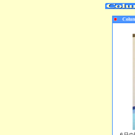
Colum
６日の日