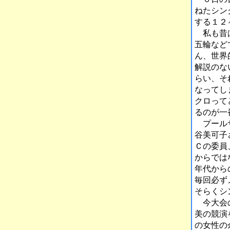
ねたシン
する１２
私も昔は
五輪など
ん、世界
解説のな
らい、そ
なってし
クロって
るのが一
プールサ
谷美可子
Ｃの委員
からでは
年代から
毎回必ず
そらくシ
今大会の
美の競演
の女性の