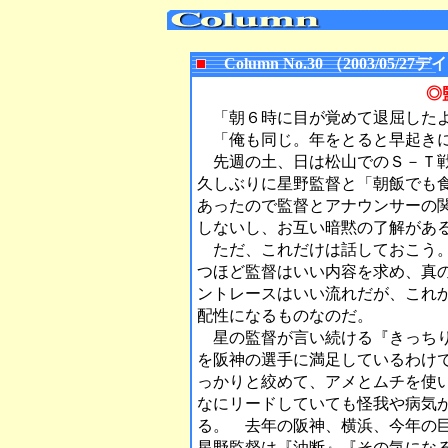
Column No.30 （2003/05
◎
「朝６時に目が覚めて退屈した
「俺も同じ。年をとると早起き
先週の土、日は松山でのＳ－Ｔ戦
久しぶりに星野監督と「朝飯でも食
あったので監督とアナウンサーの
しないし、お互い暗黙の了解があ
ただ、これだけは話しておこう。
つほど監督はいい内容を求め、真
ントレースはいい流れだが、これ
配性になるものなのだ。
星の監督が言い続ける『きっちり
を阪神の選手に満足しているわけ
っかりと絞めて、アメとムチを使
なにリードしていても怪我や病気
る。 去年の阪神、横浜、今年の
星野監督は『油断』『その気にな