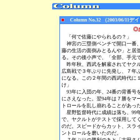
Column No.32 （2003/06
◎
「何で佐藤にやられるの？」
神宮の三塁側ベンチで開口一番、
藤の生活の面倒みとるんや」と居
る。その後小声で、「全部、手元
昨年秋、西武を解雇されてヤクル
広島戦で３年ぶりに先発し、７年ぶ
になる。この２年間の西武時代に
け」
93年に入団の年、24番の背番号
にさえなった。翌94年は７勝をマ
トロールを乱し崩れることがあっ
星野監督時代に成績は落ち、99
で、ヤクルトがテストで採用して
のだ。スピードからカット、スラ
ントロールを磨いたのだ。
７年ぶりの勝利のあと「古田さん