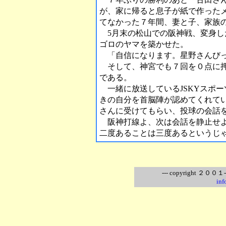
が、家に帰ると息子が紙で作った
てなかった７年間、妻と子、家族
5月末の松山での阪神戦、変身し
ゴロのヤマを築かせた。
「自信になります。星野さんびっ
そして、神宮でも７回を０点に押
である。
一緒に放送しているJSKYスポ
きの自分を首脳陣が認めてくれて
さんに受けてもらい、投球の会話
阪神打線よ、次は会話を静止せよ
二度あることは三度あるというじ
--- copyright ２００１-
inf