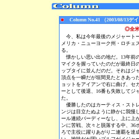
Column No.41 （2003/08
◎全
今、私は今年最後のメジャートー
メリカ・ニューヨーク州・ロチェ
る。
懐かしい思い出の地だ。13年前
マイクを握っていたのだが最終日の
ップタイに並んだのだ。それはジ
頂点を一瞬だが垣間見たときあった
ョットをアイアンで右に曲げ、セ
ーとして後退、16番も失敗してジ
た。
優勝したのはカーティス・ストレ
ンジは目立たぬように静かに我慢し
ール連続バーディーなし、上に上
ンに苦戦、次々と脱落する中、36
ろで主役に躍りあがり二連覇を達
い、地味だが固いゴルフがメジャ