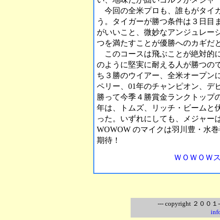
今回の全米プロも、誰もがタイガ
う。タイガーが勝つ条件は３日目
がいいこと、微妙なアンジュレー
つを満たすことが優勝へのカギだ
このコースは飛ぶことが絶対的に
のように堅実に耐える人が勝つの
ち３勝のウイアー、全米オープン
ペリー、01年のチャンピオン、デ
勝って今季４勝賞金ランクトップ
年は、トムズ、リッチ・ビームと
った。いずれにしても、メジャー
WOWOW のマイクは羽川豊・水
期待！
ＷＯＷＯＷ
--- copyright ２００１-
inf