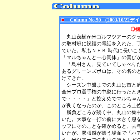
Column No.50 （2003/10
◎
丸山茂樹が米ゴルフツアーのクラ
の取材班に祝福の電話を入れた。
でいた。私もＮＨＫ 時代に長いこ
「マルちゃんと一心同体」の喜び
「島村さん、見ていてしゃべりた
あるグリーンズボロは、その名の
げてきた。
シーズン中盤までの丸山は首と肩
全米プロ選手権の中継に行ったと
で・・・・」と控えめでマルちゃ
が良くなったのか、このところ上
勝負どころが続く中、丸山の集中
いた。大事な一打の前に大きく息
ッフにそのことを確かめると、去
いたが、緊張感が漂う場面で「ハ
う。米ツアーでの丸山のほとんど