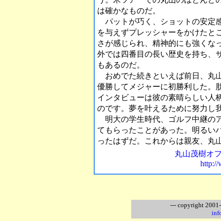
は確かなものだ。
パットが巧く、ショットの安定感
を与えずプレッシャーをかけたと
さが感じられ、精神的にも強くな
外では四番目の長い歴史を持ち、
もあるのだ。
おめでた続きといえば前日、丸山
優勝してメジャーに初勝利した。
インタビューは彼の素晴らしい人
のです。夢を叶えるために努力し
明大の学生時代、ゴルフ中継のア
てもらったことがあった。明るい
ったはずだ。これからは親友、丸
丸山茂樹オ
http:/
--- copyright 2001
inf