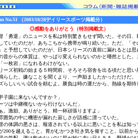
n No.51 （2003/10/28デイリースポーツ掲載分）
◎感動をありがとう（特別掲載文）
「勇退」のニュースを私は特別驚きもせず聞いた。その日、
していたのだが、あちこちから携帯が鳴り続いた。ただ、「そ
」と予想していたのだが、日本シリーズの直前に漏れるとは思
の昔からの体質は、やっぱり変えられないのかと唖然とした。
「一枚岩」になれるわけがない。
ーズ初戦の始まる５時間前、そろそろ宿舎を出る頃だと思い
鳴らした。嫌なことを聞くより、一声励ましたかっただけだ。
ズらしいいい試合を頼むよ。勝負は時の運だから、熱線を期待
甲子園に来ないんですか？」
ーツは中継権ないから行けないんだ」
ぁ。激励、ありがとう。精一杯頑張りますよ」
囲気の中に機密が漏れた寂しさが語感に漂っていた。
の体調の悪さは、報道されている以上に悪いことを私は知っ
が200を越えること。胃がむかつき吐き気を催すこと。以前か
尿の気配、酒は飲めないのに肌が妙に赤い日もある。野球だけ