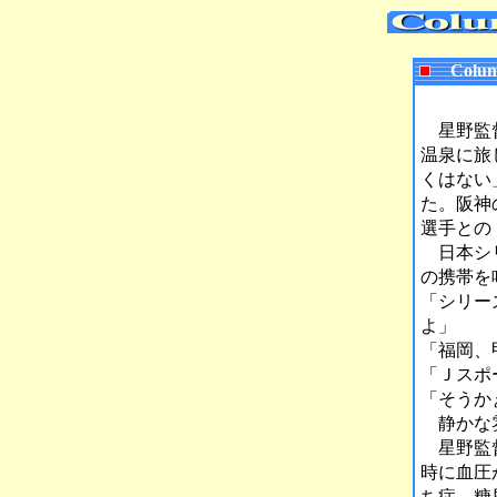
Colum
星野監督
温泉に旅
くはない
た。阪神
選手との
日本シリ
の携帯を
「シリー
よ」
「福岡、
「Ｊスポ
「そうか
静かな雰
星野監督
時に血圧
ち症、糖