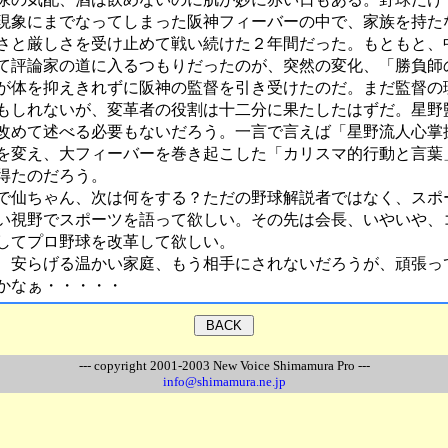
現象にまでなってしまった阪神フィーバーの中で、家族を持た
さと厳しさを受け止めて戦い続けた２年間だった。もともと、
て評論家の道に入るつもりだったのが、突然の変化、「勝負師
が体を抑えきれずに阪神の監督を引き受けたのだ。まだ監督の
もしれないが、変革者の役割は十二分に果たしたはずだ。星野
改めて述べる必要もないだろう。一言で言えば「星野流人心掌
を変え、大フィーバーを巻き起こした「カリスマ的行動と言葉
得たのだろう。
仙ちゃん、次は何をする？ただの野球解説者ではなく、スポ
い視野でスポーツを語って欲しい。その先は会長、いやいや、
してプロ野球を改革して欲しい。
安らげる温かい家庭、もう相手にされないだろうが、頑張っ
かなぁ・・・・・
--- copyright 2001-2003 New Voice Shimamura Pro ---
info@shimamura.ne.jp