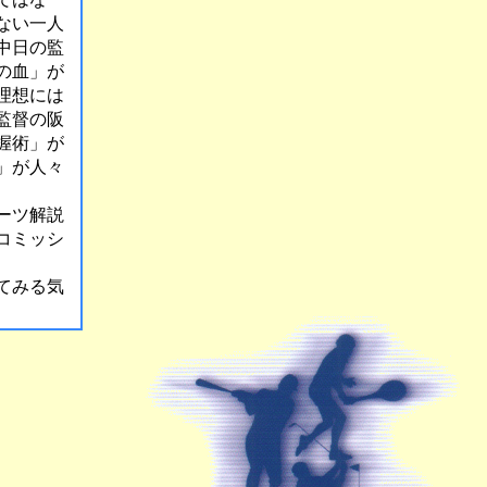
ない一人
中日の監
の血」が
理想には
監督の阪
握術」が
」が人々
ーツ解説
コミッシ
てみる気