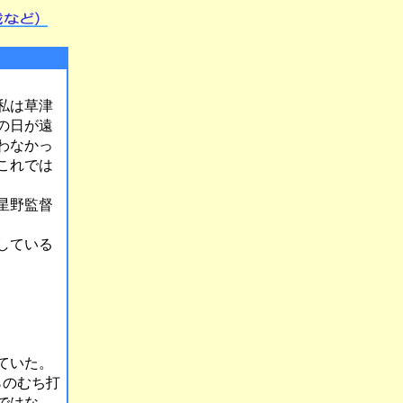
私は草津
の日が遠
わなかっ
これでは
星野監督
している
ていた。
らのむち打
ではな