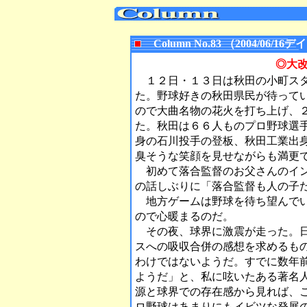
Column No.83 （2004/06
◎大
１２日・１３日は秋田の小町スタ
た。野球好きの秋田県民が待って
ので大曲名物の花火を打ち上げ、
た。秋田は６６人ものプロ野球選
身の石川投手の登板、秋田工業出
臭そうな笑顔を見せながらも満更
初めて落合監督のお父さんのイン
の話しぶりに「落合監督も人の子
地方ゲームは野球を待ち望んでい
ので心暖まるのだ。
その夜、球界に激震が走った。日
スへの吸収合併の感想を求めるも
わけではないようだ。すでに数年
ようだ」と、私に呟いたある著名
源と球界での存在感から見れば、
ロ野球はあまりにもイビツな発展