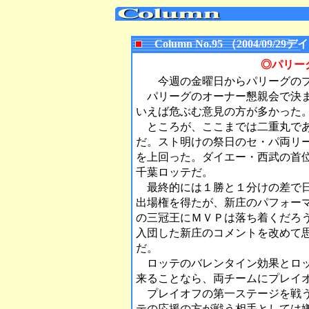
Column No.95 （2004/09
◎パリー
今週の金曜日からパリーグのプ
パリーグのオーナー懇親会で決ま
いえば危ぶむ意見の方が多かった
ところが、ここまでは二重丸であ
だ。スト明けの祭日のセ・パ両リ
を上回った。ダイエー・西武の首
千葉ロッテだ。
最終的には１勝と１分けの差で日
出場権を得たが、新庄のパフォー
の三冠王にＭＶＰは落ち着くだろ
入団した新庄のコメントを改めて
だ。
ロッテのバレンタイン効果とロッ
来ることなら、両チームにプレイ
プレイオフの第一ステージを戦う
テの応援の方が戦う相手としては