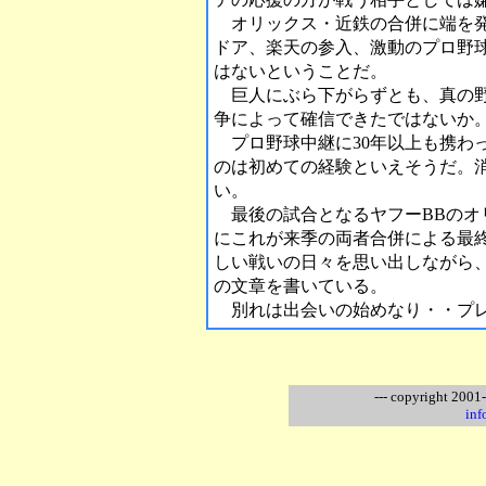
オリックス・近鉄の合併に端を発
ドア、楽天の参入、激動のプロ野球
はないということだ。
巨人にぶら下がらずとも、真の野
争によって確信できたではないか
プロ野球中継に30年以上も携わ
のは初めての経験といえそうだ。
い。
最後の試合となるヤフーBBのオリ
にこれが来季の両者合併による最
しい戦いの日々を思い出しながら
の文章を書いている。
別れは出会いの始めなり・・プレ
--- copyright 2001
inf