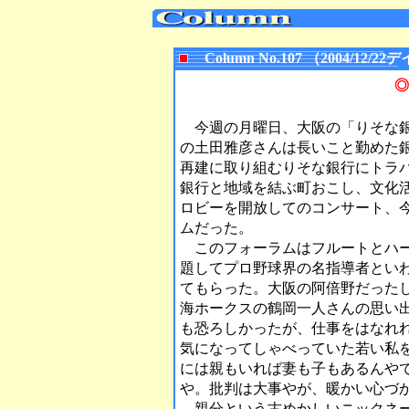
Column No.107 （2004/1
◎
今週の月曜日、大阪の「りそな銀
の土田雅彦さんは長いこと勤めた
再建に取り組むりそな銀行にトラ
銀行と地域を結ぶ町おこし、文化
ロビーを開放してのコンサート、
ムだった。
このフォーラムはフルートとハー
題してプロ野球界の名指導者とい
てもらった。大阪の阿倍野だった
海ホークスの鶴岡一人さんの思い
も恐ろしかったが、仕事をはなれ
気になってしゃべっていた若い私
には親もいれば妻も子もあるんや
や。批判は大事やが、暖かい心づ
親分という古めかしいニックネー