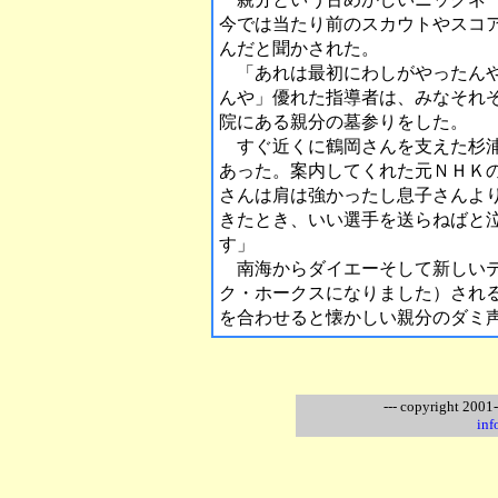
今では当たり前のスカウトやスコ
んだと聞かされた。
「あれは最初にわしがやったんや
んや」優れた指導者は、みなそれ
院にある親分の墓参りをした。
すぐ近くに鶴岡さんを支えた杉浦
あった。案内してくれた元ＮＨＫ
さんは肩は強かったし息子さんよ
きたとき、いい選手を送らねばと
す」
南海からダイエーそして新しいテ
ク・ホークスになりました）され
を合わせると懐かしい親分のダミ
--- copyright 2001
inf