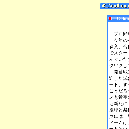
Colum
プロ野球
今年のパ
参入、合
でスター
んでいた
クワクし
開幕戦は
迫した試
ート、す
ことだろ
スも希望
も新たに
投球と柴
点には、
ドームは
ートとい