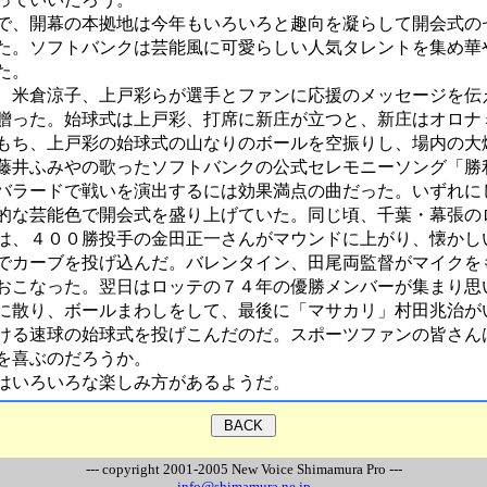
、開幕の本拠地は今年もいろいろと趣向を凝らして開会式の
た。ソフトバンクは芸能風に可愛らしい人気タレントを集め華
た。
米倉涼子、上戸彩らが選手とファンに応援のメッセージを伝
贈った。始球式は上戸彩、打席に新庄が立つと、新庄はオロナ
もち、上戸彩の始球式の山なりのボールを空振りし、場内の大
藤井ふみやの歌ったソフトバンクの公式セレモニーソング「勝
バラードで戦いを演出するには効果満点の曲だった。いずれに
的な芸能色で開会式を盛り上げていた。同じ頃、千葉・幕張の
は、４００勝投手の金田正一さんがマウンドに上がり、懐かし
でカーブを投げ込んだ。バレンタイン、田尾両監督がマイクを
おこなった。翌日はロッテの７４年の優勝メンバーが集まり思
に散り、ボールまわしをして、最後に「マサカリ」村田兆治が
ける速球の始球式を投げこんだのだ。スポーツファンの皆さん
を喜ぶのだろうか。
いろいろな楽しみ方があるようだ。
--- copyright 2001-2005 New Voice Shimamura Pro ---
info@shimamura.ne.jp