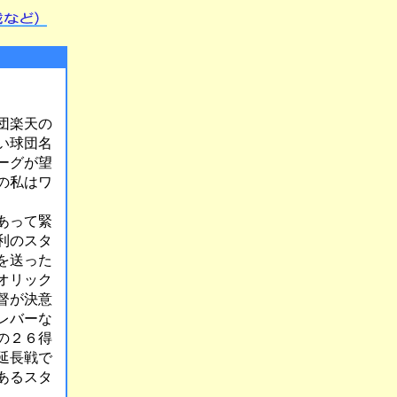
団楽天の
い球団名
ーグが望
の私はワ
あって緊
利のスタ
を送った
オリック
督が決意
レバーな
の２６得
延長戦で
あるスタ