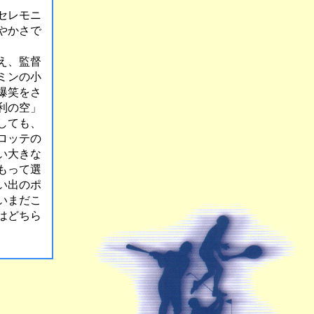
セレモニ
やかさで
え、監督
ミンの小
爆笑をさ
利の空」
しても、
ロッテの
い大きな
もって選
い出のポ
いまだこ
はどちら