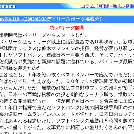
n No.119 （2005/03/30デイリースポーツ掲載分）
◎ パリーグ開幕
新時代はパ・リーグからスタートした。
・リーグはセ・リーグ以上に話題豊富であり興味深い。新球
併球団オリックスは仰木マジシャンの指揮、経営が変わり新し
トしたソフトバンク、連続日本一を狙う西武、そして、パ・リ
交流試合の実施など新鮮な話題に溢れている。パ・リーグ贔屓
て開幕を迎えたのだ。
各地とも、１年を戦い抜くベストメンバーで臨んでいるだけ
合ばかりで見ごたえがあった。５０年ぶりの新球団楽天の初勝
ったもんだしたが、岩隈の好投はプロ野球ファンの誰もが拍手
う。日本一の西武は松坂の力投と劇的なサヨナラ勝ち、惜敗の
の持てる開幕戦だった。「何が何でも日本一」を合言葉に王監
１１年目の指揮で臨んだソフトバンクは初の開幕投手和田のク
原の逆転ホームランでいいスタートが切れた。日曜日のロッテ
半ばあきれる程驚いたし、ソフトバンクの連勝は５時間を越す
大いに盛り上がった。改革元年に相応しい盛りだくさんの内容
っていいだろう。