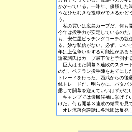
かかっている。一昨年、優勝した
うなひたむきな投球ができるかど
う。
私の買いは広島カープだ。何も開
今年は投手力が安定しているのだ
も、安仁屋ピッチングコーチの就
る。妙な私信がない。必ず、いい
年は上位争いをする可能性がある
論家諸氏はカープ最下位と予測す
巨人はまた開幕３連敗のスタート
のだ。ベテラン投手陣をあてにし
トレードを行った。西武からの後
銭トレードだ。明らかに、バタバ
露して開幕を迎えていいはずがな
キャンプでは優勝候補に挙げてい
けた。何も開幕３連敗の結果を見
オレ流落合談話に各球団は反発し