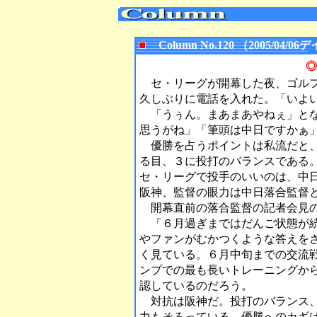
Column No.120 （2005/0
◎
セ・リーグが開幕した夜、ゴルフ
久しぶりに電話を入れた。「いよ
「うぅん。まあまあやねぇ」とな
思うがね」「筆頭は中日ですかぁ
優勝を占うポイントは私流だと、
る目、３に投打のバランスである
セ・リーグで投手のいいのは、中
阪神、監督の眼力は中日落合監督
開幕直前の落合監督の記者会見の
「６月過ぎまではだんご状態が続
やファンがむかつくような答えを
く見ている。６月中旬までの交流
ンプでの最も長いトレーニングか
認しているのだろう。
対抗は阪神だ。投打のバランス、
力もそろっている。優勝へのカギ