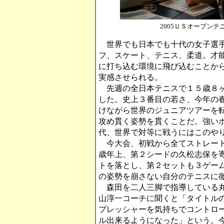
2005ＵＳオープン
世界でも日本でも十代の女子選手
フ、スケート、テニス、柔道。才
に打ち込む環境に飛び込むことか
実感させられる。
先週の全日本テニスで１５歳８ヶ
した。史上３番目の若さ、今年の
けながら世界のジュニアツアーを
攻め貫く姿勢を貫くことだ。強い
代、世界で対等に戦うにはこのや
今大会、初戦から全てストレート
歳年上、第２シードの久松志保を
トを落とし、第２セットも３ゲー
の姿勢を崩さない自分のテニスに
森田を二人三脚で指導している
山淳一コーチに聞くと「タイトル
プレッシャーを気持ちでコントロ
ル出来るようになった」という。