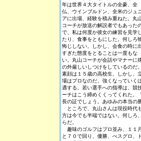
年は世界４大タイトルの全豪、全
仏、ウインブルドン、全米のジュ
アに出場、経験を積み重ねた。丸
コーチが放送の解説者でもあった
で、私は何度か彼女の練習を見学
たり、食事をともにした。何しろ
怖じしない。しかし、会食の時に
すぎた態度をとることは一度もな
い。丸山コーチが会話やマナーに
の外厳しいしつけをしているのだ
素顔は１５歳の高校生、しかし、
場はプロなのだ。強くなっていく
遇する。若い選手への指導は、競
ーチはこう締めくくってくれた。
長の証でしょう。あゆみの本当の
ところで、丸山さんは現役時代も
方は今でも半端ではない。何しろ
らだ。
趣味のゴルフはプロ並み、１１月
と７０で回り、優勝、べスグロ、