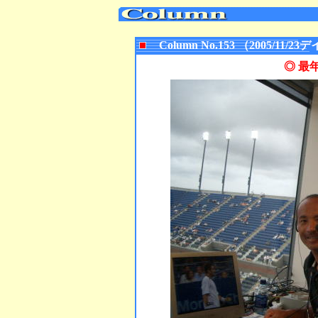
Column No.153 （2005/1
◎ 最