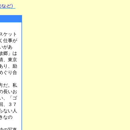
スケット
く仕事が
いがあ
故郷」は
情、東京
あり、励
めぐり合
方だ。私
の長いお
い、「ゴ
回、３７
らない人
きなの
時の写真