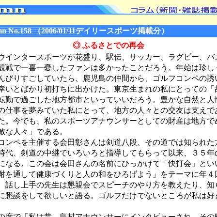
n No.158 （2006/01/11デイリースポーツ掲載分）
◎ ふるさとでの再会
インタースポーツが花盛り、駅伝、サッカー、ラグビー、バ
観戦で一喜一憂したファンは多かったことだろう。年始は珍し
んびりすごしていたら、鹿児島の仲間から、ゴルフコンペの誘
幸いとばかり初打ちに出かけた。東京生まれの私にとっての「
転勤で過ごした地方都市といっていいだろう。豊かな自然と人
の仕事を夢みていた私にとって、地方の人々との交友は支えで
た。今でも、私のスポーツアナウンサーとしての財産は地方で
敵な人々」である。
ンペを主催する会田彰さんは剣道八段、その道では知られた
時代、剣道の中継でいろいろと指導してもらって以来、３５年
になる。この会は会田さんの名前にひっかけて「快打会」とい
酎を通して健康づくりと人の和をひろげよう」をテーマに年４
。話し上手の先生は懇親会でスピーチのやり方を教えたり、知
に懇談をして欲しいと語る。ゴルフだけでないところが私は好
席で「私は昔、島村アナウンサーにインタビューされ、その