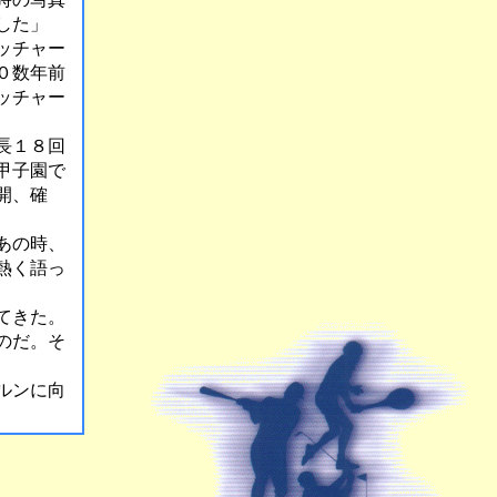
した」
ッチャー
０数年前
ッチャー
長１８回
甲子園で
開、確
あの時、
熱く語っ
てきた。
のだ。そ
ルンに向