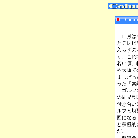
Colum
正月はウ
とテレビ
入らずの
り、これ
若い頃、
や大阪で
ましだっ
った「素
ゴルフコ
の鹿児島
付き合い
ルフと焼
回になる
と積極的
だ。
懇親会の