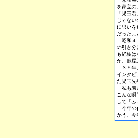
を家宝の
「児玉君
じゃない
に思いを
だったよ
昭和４５
の引き分
も経験は
か、鹿屋
３５年ぶ
インタビ
た児玉先
私も若い
こんな瞬
して「ふ
今年の仕
かう。今