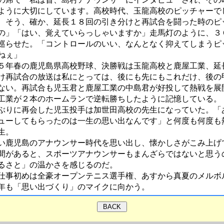
ように大切にしています。高校時代、玉龍高校のピッチャーで
、そう、確か、延長１８回の引き分けと再試合を闘った時のピ
の」「はい、覚えていらっしゃいますか」走馬灯のように、３
巡らせた。「コントロールのいい、なんとなく抑えてしまうピ
ねぇ」
年春の鹿児島県高校野球、決勝戦は玉龍高校と鹿屋工業、延
け再試合の放送は私にとっては、後にも先にもこれだけ、後の
ない。再試合も児玉君と鹿屋工業の中島君が好投して熱戦を展
工業が２本のホームランで逆転勝ちしたように記憶している。
りに再会した児玉投手は加世田高校の先生になっていた。「
ューしてもらったのは一生の思い出なんです」と何度も何度も
生。
鹿児島のアナウンサー時代を思い出し、懐かしさがこみ上げ
間があると、スポーツアナウンサーもまんざらではないと思う
るさと」の温かさを感じるのだ。
事初めは全豪オープンテニス選手権、あすから真夏のメルボ
年も「思い出づくり」のマイクに向かう。