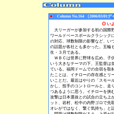
Column No.164 （2006/0
◎ い
大リーガーが参加する初の国際野
ワールドベースボールクラシック
の対応、球数制限の影響など、い
の話題が各社とも多かった。五輪
生・３月である。
ＷＢＣは世界に野球を広め、子供
いう大きなテーマの下、王監督は
ている。福岡ドームでの合宿を取
たことは、イチローの存在感とリ
いことだ。最近はやりの「スモー
かし、投手のコントロールと、走
つあるように思う。イチローを挟
攻撃は日本選抜との試合の立ち上
ット、岩村、松中の内野ゴロで先
オレがではなく、繋ぐ気持ち」と
問題は球数制限だろう。上原が日