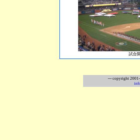
試合
--- copyright 2001
inf