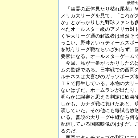
優勝
「幽霊の正体見たり枯れ尾花」Ｗ
メリカ大リーグを見て、「これが
か」とがっかりした野球ファンも
べたオールスター級のアメリカ対
くや大リーグ通の解説者は当然そ
っこい、野球というティームスポ
を戦うリーグ戦ならいざ知らず、
要素になる。オールスターゲーム
今回、私が一番がっかりしたのは
ムの監督である。日本戦での西岡
ルチネスは大喜びのガッツポーズ
ＴＲで再生している。本物の大リ
ないはずだ。ホームランが出たり
明らかに誤審と思える判定に欣喜
しかも、カナダ戦に負けたあと、
演していた。その他にも毎試合放
いる。普段の大リーグ中継なら何
配信している国際映像のはずだ。
るのだ。
西岡のタッチアップの判定につい