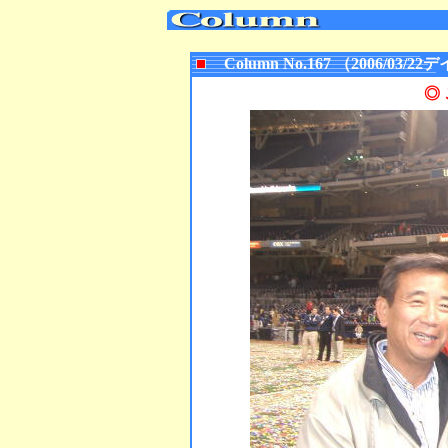
Column No.167 （2006/0
◎