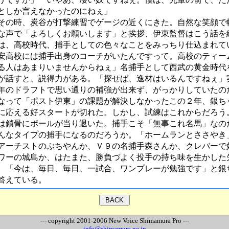
としか言えなかったのにねぇ」
の時、炭谷が打撃練習でゲージの近くにきた。自然な笑顔で
な声で「よろしくお願いします」と挨拶、伊東監督はこう話を
は、高校時代、捕手としての色々なことをみっちり仕込まれて
安高校には捕手出身のコーチがいたんですって。高校のティー
る人はあまりいませんからねぇ」名捕手として西武の黄金時代
が話すと、説得力がある。「探せば、逸材はいるんですねぇ」
年のドラフトで思い通りの補強が出来ず、がっかりしていたの
なって「ポスト伊東」の課題が解決しなかったこの２年、銀ち
に応える好スタートが切れた。しかし、試練はこれからだろう
は鎖骨にボールが当り退いた。捕手こそ「無事これ名馬」なの
んなタイプの捕手になるのだろうか。「ホームランとささやき
アーチストのぶちやんか、Ｖ９の名捕手森さんか、クレバーで
ワーの城島か、はたまた、勝負づよく投手の持ち味を生かした
、「今は、毎日、毎日、一試合、ワンプレーが勉強です」と銀
答えている。
--- copyright 2001-2006 New Voice Shimamura Pro ---
info@shimamura.ne.jp