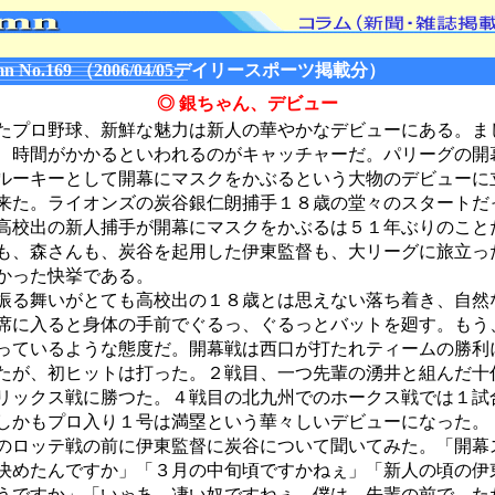
n No.169 （2006/04/05デイリースポーツ掲載分）
◎ 銀ちゃん、デビュー
プロ野球、新鮮な魅力は新人の華やかなデビューにある。ま
、時間がかかるといわれるのがキャッチャーだ。パリーグの開
ルーキーとして開幕にマスクをかぶるという大物のデビューに
来た。ライオンズの炭谷銀仁朗捕手１８歳の堂々のスタートだ
高校出の新人捕手が開幕にマスクをかぶるは５１年ぶりのこと
も、森さんも、炭谷を起用した伊東監督も、大リーグに旅立っ
かった快挙である。
る舞いがとても高校出の１８歳とは思えない落ち着き、自然
席に入ると身体の手前でぐるっ、ぐるっとバットを廻す。もう
っているような態度だ。開幕戦は西口が打たれティームの勝利
たが、初ヒットは打った。２戦目、一つ先輩の湧井と組んだ十
リックス戦に勝つた。４戦目の北九州でのホークス戦では１試
しかもプロ入り１号は満塁という華々しいデビューになった。
ロッテ戦の前に伊東監督に炭谷について聞いてみた。「開幕
決めたんですか」「３月の中旬頃ですかねぇ」「新人の頃の伊
うですか」「いゃあ、凄い奴ですねぇ。僕は、先輩の前で、た