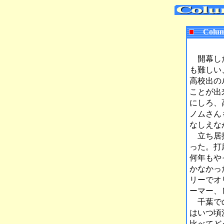
Colum
開幕した
も難しい
高校出の
ことが出
にしろ、
ノムさん
なしえな
立ち居振
った。打
何年もや
かなかっ
リーでオ
ーマー、
千葉での
はいつ頃
比べてど