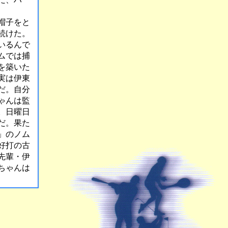
帽子をと
続けた。
いるんで
ムでは捕
を築いた
実は伊東
だ。自分
ゃんは監
。日曜日
だ。果た
」のノム
好打の古
先輩・伊
ちゃんは