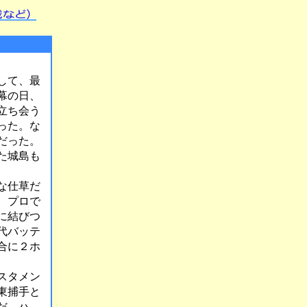
して、最
幕の日、
立ち会う
った。な
だった。
た城島も
な仕草だ
、プロで
に結びつ
代バッテ
合に２ホ
スタメン
東捕手と
だ、ハ