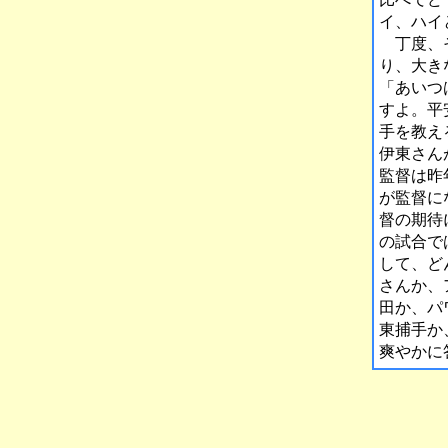
イ、ハイ
丁度、そ
り、大き
「あいつ
すよ。平
手を教え
伊東さん
監督は昨
が監督に
督の期待
の試合で
して、ど
さんか、
田か、パ
東捕手か
爽やかに