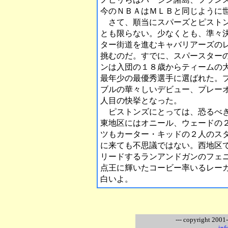
今のＮＢＡはＭＬＢと同じように
さて、順当にスパーズとピストン
とも限らない。少なくとも、準々
ター街道を進むキャバリアーズの
挑むのだ。すでに、スパースター
ンは入団の１８歳からティームの
最年少の最優秀選手に選ばれた。
ブルの華々しいデビュー、プレー
人目の快挙となった。
ピストンズにとっては、恐るべき
東地区にはオニール、ウェードの
ツもカーター・キッドの２人のス
に来ても不思議ではない。西地区
リードするランアンドガンのフェ
点王に輝いたコービー率いるレー
白いよ。
--- copyright 2001
inf