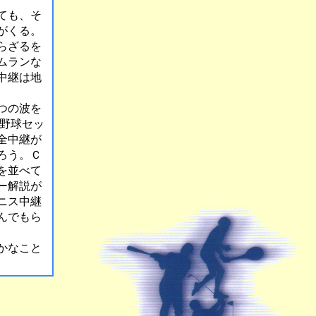
ても、そ
がくる。
らざるを
ムランな
中継は地
つの波を
ロ野球セッ
全中継が
ろう。Ｃ
を並べて
ー解説が
ニス中継
んでもら
かなこと