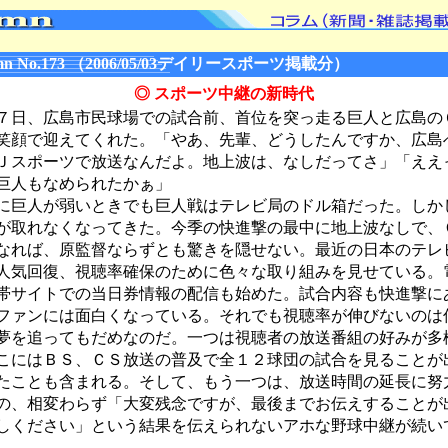
n No.173 （2006/05/03デイリースポーツ掲載分）
◎ スポーツ中継の新時代
日、広島市民球場での試合前、首位を突っ走る巨人と広島の
笑顔で迎えてくれた。「やあ、先輩、どうしたんですか、広島
Ｊスポーツで放送なんだよ。地上波は、なしだってさ」「ええ
巨人もなめられたかぁ」
巨人が弱いときでも巨人戦はテレビ局のドル箱だった。しか
が取れなくなってきた。今季の快進撃の最中に地上波なしで、
なれば、原監督ならずとも驚きを隠せない。最近の日本のテレ
人気回復、視聴率確保のために色々な取り組みを見せている。
帯サイトでの当日券情報の配信も始めた。試合内容も快進撃に
ファンには面白くなっている。それでも視聴率が伸びないのは
夢を追ってもだめなのだ。一つは視聴者の放送番組の好みが多
こにはＢＳ、ＣＳ放送の普及で全１２球団の試合を見ることが
たことも含まれる。そして、もう一つは、放送時間の延長に努
の、相変わらず「大変残念ですが、最後までお伝えすることが
しください」という結果を伝えられないアホな野球中継が続い