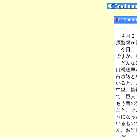
Colum
４月２７
原監督が
「今日、
ですか。
どんなに
は視聴率
占放送と
いると、
中継、携
て、巨人
もう昔の
こと。そ
うになっ
いるもの
ん。お許
らだ。