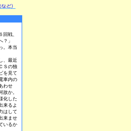
６回戦、
へ？」
っ。本当
し、最近
ＣＳの独
ビを見て
電車内の
あわせ
何故か。
様化した
出来るよ
力はして
出来ませ
ているか