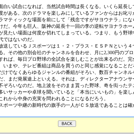
白い試合になれば、当然試合時間は長くなる。いくら延長し
度がある。次のドラマを楽しみにしているファンからはお叱り
ラマティックな場面を前にして「残念ですがサヨウナラ」にな
けだ。今年も巨人、阪神の延長十一回の李の逆転サヨナラホー
が見たい場面は何度か切れてしまっている。つまり、もう野球
代ではないのだ。
送しているＪスポーツは１・２・プラス・ＥＳＰＮという４
る。その他の別会社のチャンネルを合わせ、月に2,300円のプ
すれば、毎日プロ野球の全試合を楽しむことが出来るのだ。完
。いまや、テレビ番組は商品を買うのと同じ感覚になることだ
だけでなくあらゆるジャンルの番組がそろい、数百チャンネル
だ、まだ発展途上といえる。それは、ディレクターアナウンサ
不ぞろいなのだ。地上波をそのまま貰った野球、奇を衒ったテ
多いサッカーや卓球を聞いていると「本当にいいもの」を楽し
これから中身の充実を問われることになるだろう。
スポーツ中継の新時代の旗手の一人がＣＳ放送であることは確