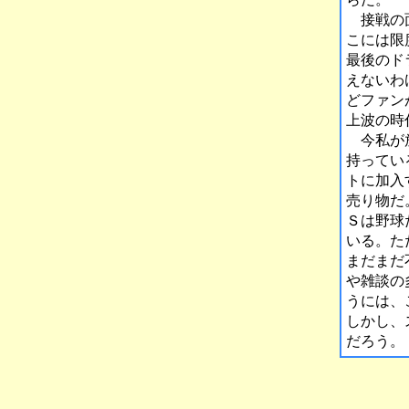
接戦の面
こには限
最後のド
えないわ
どファン
上波の時
今私が放
持ってい
トに加入
売り物だ
Ｓは野球
いる。た
まだまだ
や雑談の
うには、
しかし、
だろう。