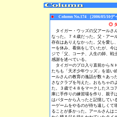
Column No.174 （2006/0
◎ 
タイガー・ウッズの父アールさん
なった。７４歳だった。父・アー
存在はありえなかった。父を愛し
ーを休み、看病をしていたが、今
ジで「父、コーチ、人生の師、戦
感謝を述べている。
タイガーのプロ入り直前からＮＨ
たちも「天才少年ウッズ」を追い
ールさんの教育の逸話が数々あっ
さなクラブを与えた。おもちゃの
た。３歳で４８をマークしたスコ
庫に手作りの練習場を作り、親子
はパターから入ったと記憶してい
ーゲームをやるのが待ち遠しくて
ることが多かった。アールさんは
から帰る父を待ちかねていたタイ