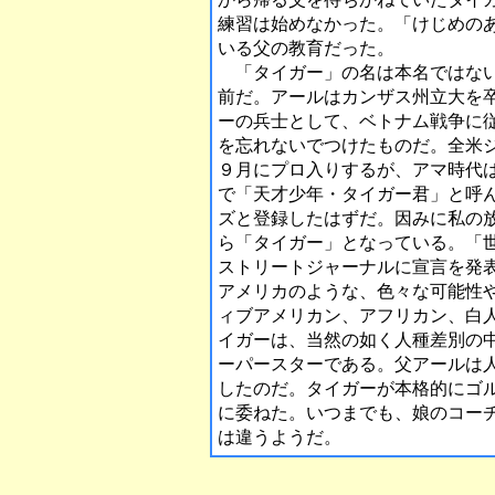
練習は始めなかった。「けじめの
いる父の教育だった。
「タイガー」の名は本名ではない
前だ。アールはカンザス州立大を
ーの兵士として、ベトナム戦争に
を忘れないでつけたものだ。全米
９月にプロ入りするが、アマ時代
で「天才少年・タイガー君」と呼
ズと登録したはずだ。因みに私の
ら「タイガー」となっている。「
ストリートジャーナルに宣言を発
アメリカのような、色々な可能性
ィブアメリカン、アフリカン、白
イガーは、当然の如く人種差別の
ーパースターである。父アールは
したのだ。タイガーが本格的にゴ
に委ねた。いつまでも、娘のコー
は違うようだ。