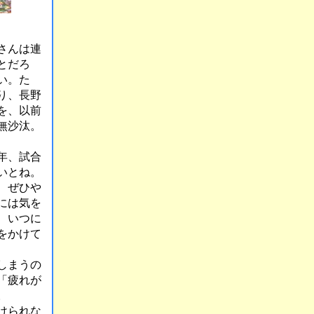
さんは連
とだろ
い。た
り、長野
を、以前
無沙汰。
年、試合
いとね。
、ぜひや
には気を
、いつに
をかけて
しまうの
「疲れが
。
けられな