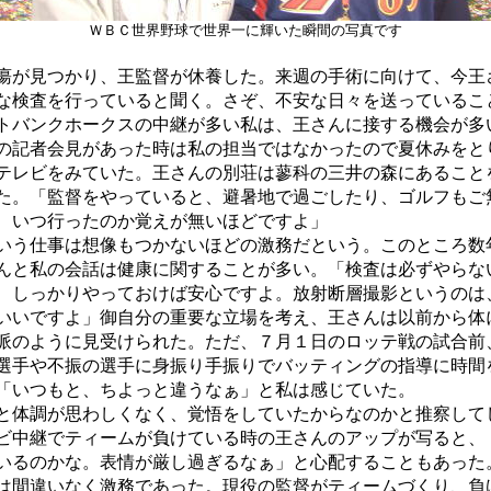
ＷＢＣ世界野球で世界一に輝いた瞬間の写真です
が見つかり、王監督が休養した。来週の手術に向けて、今王
な検査を行っていると聞く。さぞ、不安な日々を送っているこ
トバンクホークスの中継が多い私は、王さんに接する機会が多
の記者会見があった時は私の担当ではなかったので夏休みをと
テレビをみていた。王さんの別荘は蓼科の三井の森にあること
た。「監督をやっていると、避暑地で過ごしたり、ゴルフもご
、いつ行ったのか覚えが無いほどですよ」
う仕事は想像もつかないほどの激務だという。このところ数
んと私の会話は健康に関することが多い。「検査は必ずやらな
、しっかりやっておけば安心ですよ。放射断層撮影というのは
いいですよ」御自分の重要な立場を考え、王さんは以前から体
派のように見受けられた。ただ、７月１日のロッテ戦の試合前
選手や不振の選手に身振り手振りでバッティングの指導に時間
「いつもと、ちよっと違うなぁ」と私は感じていた。
体調が思わしくなく、覚悟をしていたからなのかと推察して
ビ中継でティームが負けている時の王さんのアップが写ると、
いるのかな。表情が厳し過ぎるなぁ」と心配することもあった
間違いなく激務であった。現役の監督がティームづくり、負