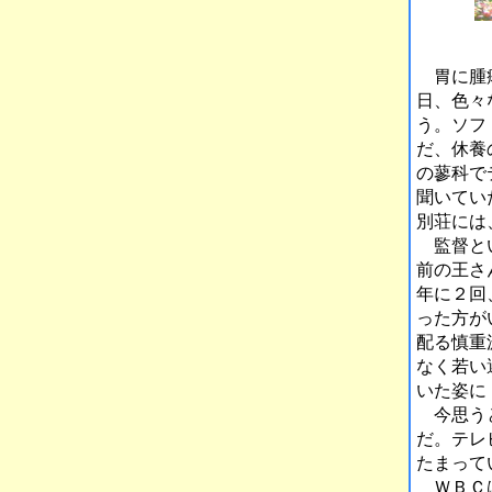
胃に腫瘍
日、色々
う。ソフ
だ、休養
の蓼科で
聞いてい
別荘には
監督とい
前の王さ
年に２回
った方が
配る慎重
なく若い
いた姿に
今思うと
だ。テレ
たまって
ＷＢＣは