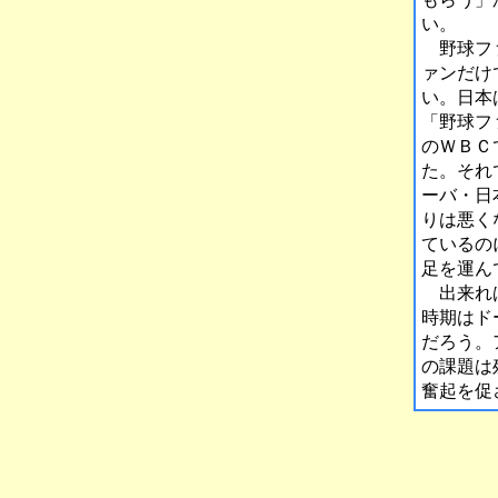
い。
野球ファ
ァンだけ
い。日本
「野球フ
のＷＢＣ
た。それ
ーバ・日
りは悪く
ているの
足を運ん
出来れば
時期はド
だろう。
の課題は
奮起を促