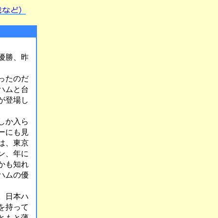
優勝、昨
ったのだ
ハムと台
が登場し
しか入ら
ーにも見
は、東京
ン、年に
かも知れ
ハムの優
。日本ハ
を持って
ともと薄