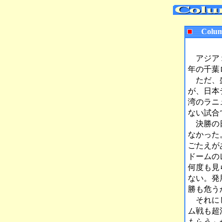
Colum
アジア１
年の千葉
ただ、盛
が、日本
湾のラニ
ない試合
決勝の日
なかった
ごたえが
ドームの
何度も見
ない。発
勝も危う
それにし
ム戦も超
もらう」