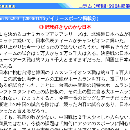
n No.200 （2006/11/15デイリースポーツ掲載分）
◎ 野球好きなのかな日本
を決めるコナミカップアジアシリーズは、北海道日本ハムが
ロッテに続いて、日本代表ティームがチャンピオンに輝いた。
り上がりは今一つだったのではないだろうか。昨年もそうだ
ティームの試合は１万人から１万５千人は入る。決勝戦の日本
ューベアーズ戦は約２万５千人とまずまずだった。問題は日本
である。
本に挑む台湾と韓国のサムスンライオンズ戦は約６千５百人
。この試合は両ティームの主砲がホームランを打ち、投手リレ
ある好試合だった。ことに、台湾の林智勝の超特大ホームラン
レフトスタンドの上の広告板の、その上の壁に当る大ホームラ
られない、ひょっとすると、今年一番のビッグなアーチだった
展途上の中国の試合を除けば、競った内容の試合があり、日本
かったと言えるだろう。
ても、観衆の数が少ない。中国戦は２千人少々しか入らない
満員ではない。今後の課題は「如何にアジアのスポーツに関心
かだろう。アメリカ志向の強い日本人はアジアへの関心が、も