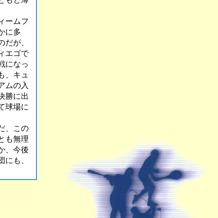
ィームフ
かに多
のだが、
ィエゴで
戦になっ
も、キュ
アムの入
決勝に出
て球場に
だ、この
とも無理
か、今後
団にも、