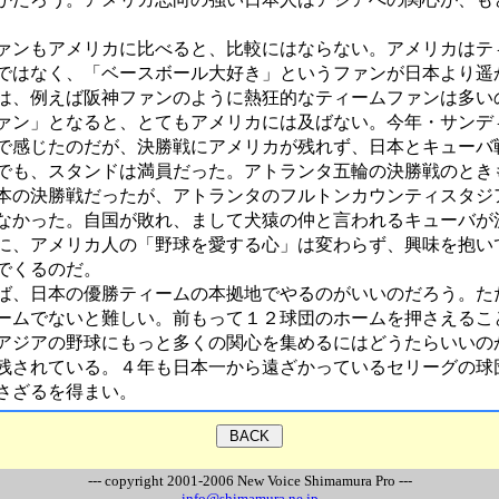
ンもアメリカに比べると、比較にはならない。アメリカはテ
ではなく、「ベースボール大好き」というファンが日本より遥
は、例えば阪神ファンのように熱狂的なティームファンは多い
ァン」となると、とてもアメリカには及ばない。今年・サンデ
で感じたのだが、決勝戦にアメリカが残れず、日本とキューバ
でも、スタンドは満員だった。アトランタ五輪の決勝戦のとき
本の決勝戦だったが、アトランタのフルトンカウンティスタジ
なかった。自国が敗れ、まして犬猿の仲と言われるキューバが
に、アメリカ人の「野球を愛する心」は変わらず、興味を抱い
でくるのだ。
、日本の優勝ティームの本拠地でやるのがいいのだろう。た
ームでないと難しい。前もって１２球団のホームを押さえるこ
アジアの野球にもっと多くの関心を集めるにはどうたらいいの
残されている。４年も日本一から遠ざかっているセリーグの球
さざるを得まい。
--- copyright 2001-2006 New Voice Shimamura Pro ---
info@shimamura.ne.jp