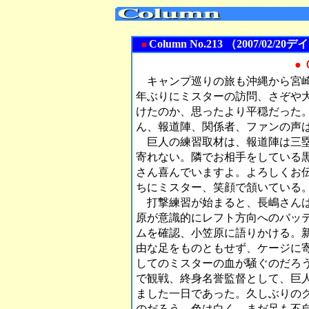
Column No.213 （2007/0
■
●
キャンプ巡りの旅も沖縄から宮崎
年ぶりにミスターの訪問、さぞや
けたのか、思ったより平穏だった
ん、報道陣、関係者、ファンの声
巨人の練習取材は、報道陣は三塁
寄れない。隣でお相手をしている
さん喜んでいますよ。よろしくお
ちにミスター、笑顔で頷いている
打撃練習が始まると、長嶋さんは
原が意識的にレフト方向へのバッ
ムを確認、小笠原に語りかける。
由な足をものともせず、ケージに
してのミスターの血が騒ぐのだろ
で観戦、終身名誉監督として、巨
ました一日であった。久しぶりの
のだろう。色は白く、まだ足も不