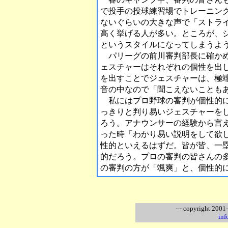
で投手の投球練習場でトレーニン
ないぐらいの大きな声で「ストラ
高く挙げる人が多い。ところが、
というスタイルになってしまうよ
パリーグの前川審判部長に確かめ
ェスチャーはそれぞれの個性を出
を出すことでジェスチャーは、極
音の中なので「聞こえないことも
私にはプロ野球の審判が個性的に
っきりと判り易いジェスチャーを
ろう。アナウンサーの経験から言
った時「わかり易い説明をして欲
性的といえるはずだ。皆が皆、一
的だろう。プロの審判の皆さんの
の審判の方が「颯爽」と、個性的
--- copyright 2001
inf