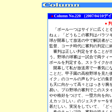
Column No.220 （2007/0
■
● 
「ボール一つはサイドに広くとる
ねぇ」「どうもこの審判はバラツ
球が開幕して放送の中で解説者が
監督、コーチ時代に審判の判定に
審判は正しい判定をすることが当
う。野球の球審は一試合で両ティ
ボールを判定する。ストライクか
開幕して私が放送席で一番気にな
ことだ。甲子園の高校野球を見た
イク」のコールの声もテレビの集
も天に向かって高々とはっきり腕
易い。プロ野球の審判でこのスタ
やや格好をつけて、一塁方向を向
えカッコしい」のジェスチャーを
甚だしい。実況をしていて、「ど
春のキャンプ中、審判の皆さんも