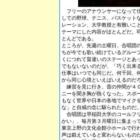
フリーのアナウンサーになって仕
しての野球、テニス、バスケット
レーション、大学教授と有難いこ
テーマにした内容がほとんどだ。
とんどである。
ところが、先週の土曜日、合唱団
ちが今でも歌い続けているグルー
くにつれて畠違いのステージとあ
でもないないのだが、「巧く出来
仕事はいつでも同じだ。何千回、
から同じ心境といえばいえるのだ
練習を見に行き、昔の仲間が４０
ニーを聞き胸が熱くなった。スポ
もなく世界や日本の各地でマイク
な」と自戒の念に駆られたものだ
合唱団は早稲田大学のコールフリ
かい」、毎月第３月曜日に集まっ
東京上野の文化会館小ホールで行
声は鍛えていると変わらないもの