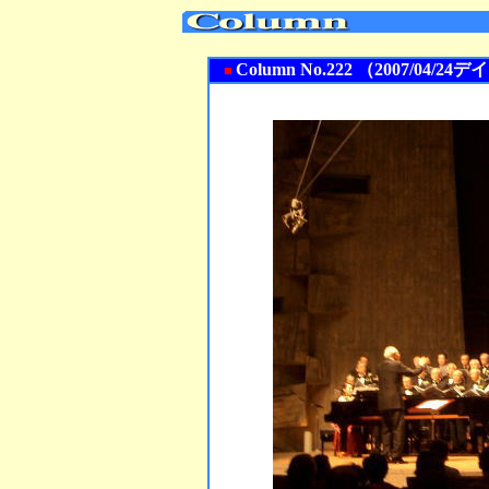
Column No.222 （2007/0
■