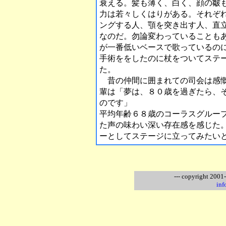
衰える。髪も薄く、白く、顔の皺
力は若々しくはりがある。それぞ
ングする人、顎を突き出す人、直
なのだ。勿論変わっていることも
が一番低いベースで歌っているの
手術ををしたのに杖をついてステ
た。
昔の仲間に囲まれての司会は感慨
輩は「夢は、８０歳を過ぎたら、
のです」
平均年齢６８歳のコーラスグルー
た声の味わい深い存在感を感じた
ーとしてステージに立ってみたい
--- copyright 2001
inf