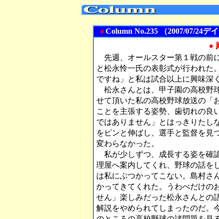
Column No.235 （2007/0
■
●
先週、オールスター第１戦の前に
と松永怜一氏の表彰式が行われた
ですね」と私は試合以上に興味深
松永さんとは、甲子園の高校野球
せて頂いた私の高校野球放送の「
ことを主張する姿勢、歯切れの良
ではありません」とはっきりたし
をピンと伸ばし、選手と監督を見
変わらなかった。
私が少しずつ、成長する姿を確認
理屋へ案内してくれ、野球の話を
は私にぶつかってこない。島村さ
かってきてくれた。うわべだけの
せん」楽しみだった松永さんとの
解説をやめられてしまったのだ。
のところの高校野球の諸問題を見