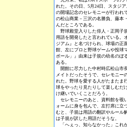
れた。その日、5月24日、スタジ
の開場記念のセレモニーが行われ
の松山商業－三沢の名勝負、藤本
んだところである。
野球殿堂入りした俳人・正岡子規
用語を開発したと言われている。
ジアム』と名づけられ、球場の正
館、左にプロと野球ゲームや投球
ボール」』由来は子規の幼名のぼ
ある。
開館に尽力した中村時広松山市長
メイトだったそうで、セレモニー
れた。野球を愛する人がたまたま
球をやったり見たりして楽しむだ
け継いでいくことだろう。
セレモニーのあと、資料館を覗い
ォームに身を包んで、左打席に立
むと、子規は用語の翻訳やルール
は子規が訳した用語だそうな。
「へぇっ、知らなかった」これか