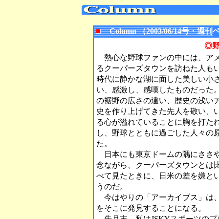
Column （2003/06/14号
◎
熱心な野球ファンの中には、アメ
るクーパーズタウンを訪ねた人も
時代に静かな湖に面した美しい小
い、感激し、感嘆したものだった
の裾野の広さの違い、歴史の浅い
史を作り上げてきた先人を敬い、
る心が溢れていることに胸を打た
し、野球とともに過ごした人々の
た。
日本にも東京ドームの隅にささや
念ながら、クーパーズタウンとは
べて見たときに、日米の差を嫌と
うのだ。
今はやりの「アーカイブス」は、
をそこに発見することになる。
先月末、私はJSKYスポーツの