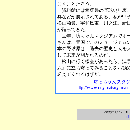
こすことだろう。
資料館には愛媛県の野球史年表、
具などが展示されてある。私が甲
松山商業、宇和島東、川之江、新
が甦ってきた。
去年、坊ちゃんスタジアムでオー
さんは、天国でこのミュージアム
本の野球界は、過去の歴史と人を
して未来が開かれるのだ。
松山に行く機会があったら、温泉
ム』に立ち寄ってみることをお勧
迎えてくれるはずだ。
坊っちゃんスタ
http://www.city.matsuyama.eh
--- copyright 2001
inf