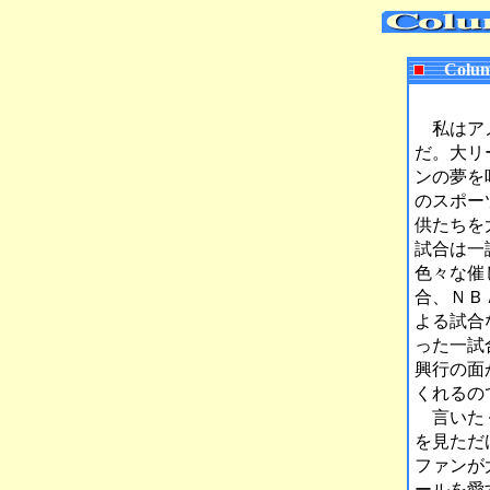
Colu
私はアメ
だ。大リ
ンの夢を
のスポー
供たちを
試合は一
色々な催
合、ＮＢ
よる試合
った一試
興行の面
くれるの
言いたく
を見ただ
ファンが
ールを愛