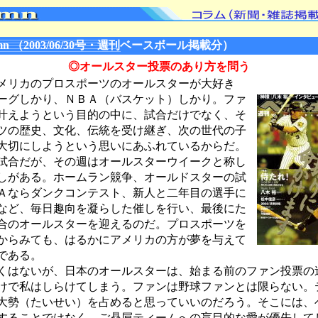
mn （2003/06/30号・週刊ベースボール掲載分）
◎オールスター投票のあり方を問う
リカのプロスポーツのオールスターが大好き
ーグしかり、ＮＢＡ（バスケット）しかり。ファ
叶えようという目的の中に、試合だけでなく、そ
ツの歴史、文化、伝統を受け継ぎ、次の世代の子
大切にしようという思いにあふれているからだ。
試合だが、その週はオールスターウイークと称し
しがある。ホームラン競争、オールドスターの試
Ａならダンクコンテスト、新人と二年目の選手に
など、毎日趣向を凝らした催しを行い、最後にた
合のオールスターを迎えるのだ。プロスポーツを
からみても、はるかにアメリカの方が夢を与えて
である。
はないが、日本のオールスターは、始まる前のファン投票の
けで私はしらけてしまう。ファンは野球ファンとは限らない。
大勢（たいせい）を占めると思っていいのだろう。そこには、
することではなく、ご贔屓ティームへの盲目的な愛が優先して