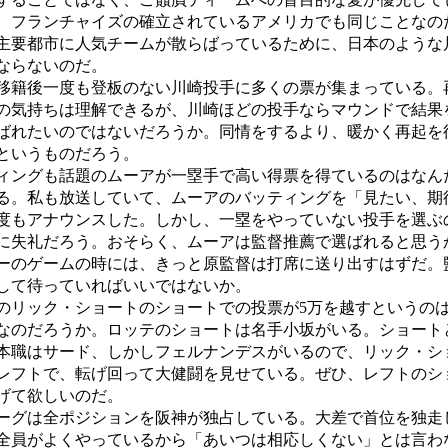
、フランチャイズの確立されているアメリカでも同じことなの
主要都市に人気チームが散らばっているために、日本のような
ならないのだ。
籍後一度も登板のない川崎投手に多くの票が集まっている。
の気持ちは理解できるが、川崎ほどの投手ならマウンドで結果
ばれたいのではないだろうか。同情をするより、暖かく再起を
というものだろう。
ングも話題のムーアが一塁手で高い得票を得ているのはなん
る。私も放送していて、ムーアのバッティングを「見たい、期
度もアナウンスした。しかし、一塁をやっていない投手を選ぶ
に失礼だろう。おそらく、ムーアは監督推薦で選ばれると思う
ーのゲームの時には、きっと原監督は打席に送り出すはずだ。
して待っていればいいではないか。
リック・ショートのショートでの投票が5万を越すというの
なのだろうか。ロッテのショートは名手小坂がいる。ショート
本職はサード、しかしフェルナンデスがいるので、リック・シ
レフトで、転げ回って大健闘を見せている。ぜひ、レフトのシ
げて欲しいのだ。
グは全ポジションを阪神が独占している。大差で首位を独走
全員がよくやっているから「あいつは相応しくない」とは言わ