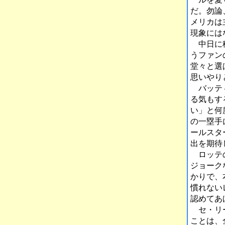
だ。勿論
メリカは
現象には
中日に移
うファン
堂々と選
思いやり
バッティ
る気もす
い」と何
の一塁手
ールスタ
出を期待
ロッテの
ジョーク
かりで、
慣れない
認めてあ
セ・リー
ことは、