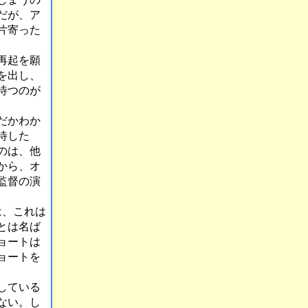
だが、ア
片寄った
再起を願
を出し、
待つのが
だかわか
待した
のは、他
から、オ
監督の演
は、これは
とは名ば
ョートは
ョートを
している
ない。し